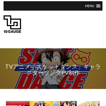
S
k
i
p
t
o
c
o
n
t
e
n
t
TVアニメ「スケットダンス」キャラ
クターソングPV制作