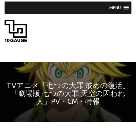
S
k
i
p
t
o
c
o
n
t
e
n
t
TVアニメ「七つの大罪 戒めの復活」
「劇場版 七つの大罪 天空の囚われ
人」PV・CM・特報