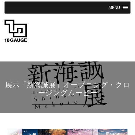
S
k
i
p
t
o
c
o
n
t
e
n
t
展示「新海誠展」オープニング・クロ
ージングムービー