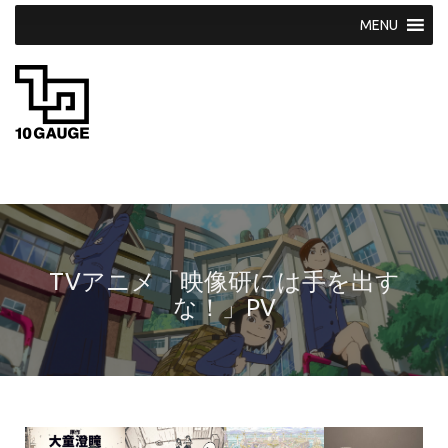
S
k
i
p
t
o
c
o
n
t
e
n
t
TVアニメ「映像研には手を出す
な！」PV