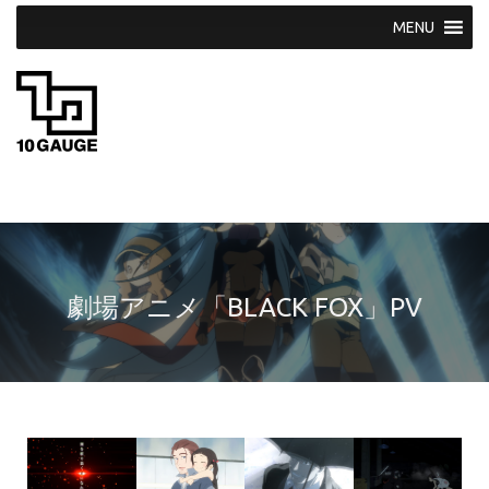
S
k
i
p
t
o
c
o
n
t
e
n
t
劇場アニメ「BLACK FOX」PV