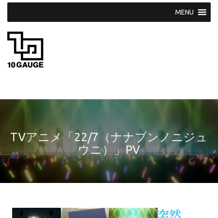
S
k
i
p
t
o
c
o
n
t
e
n
t
TVアニメ「22/7（ナナブンノニジュ
ウニ）」PV