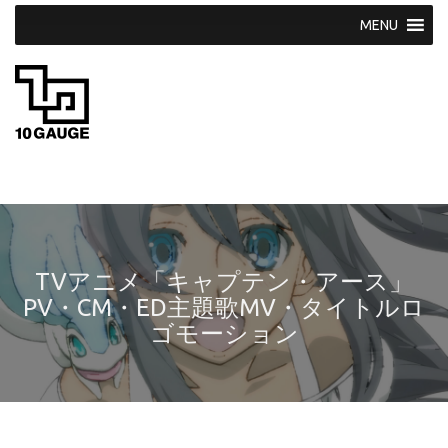
S
k
i
p
t
o
c
o
n
t
e
n
t
TVアニメ「キャプテン・アース」
PV・CM・ED主題歌MV・タイトルロ
ゴモーション