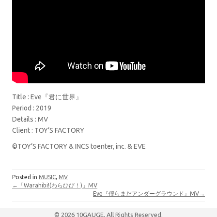
Title : Eve『君に世界』
Period : 2019
Details : MV
Client : TOY’S FACTORY
©TOY’S FACTORY & INCS toenter, inc. & EVE
Posted in
MUSIC
,
MV
←「Warahibi!(わらひび！)」MV
Eve『僕らまだアンダーグラウンド』MV→
© 2026 10GAUGE. All Rights Reserved.