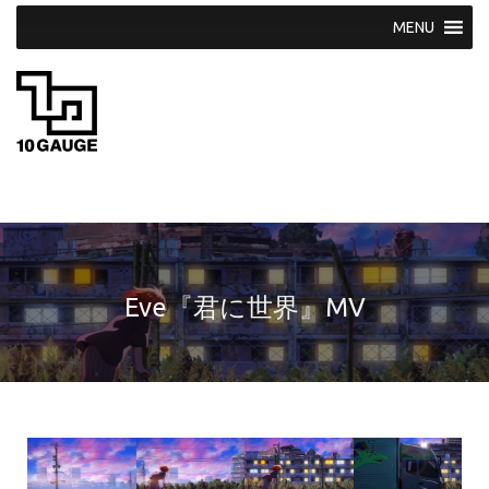
S
k
i
p
t
o
c
o
n
t
e
n
t
Eve『君に世界』MV