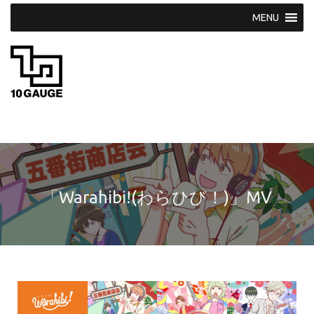
S
k
i
p
t
o
c
o
n
t
e
n
t
「Warahibi!(わらひび！)」MV